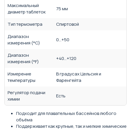
Максимальный
75 мм
диаметр таблеток
Тип термометра
Спиртовой
Диапазон
0…+50
измерения (°C)
Диапазон
+40…+120
измерения (°F)
Измерение
В градусах Цельсия и
температуры
Фаренгейта
Регулятор подачи
Есть
химии
Подходит для плавательных бассейнов любого
объёма
Поддерживает как крупные, так и мелкие химические