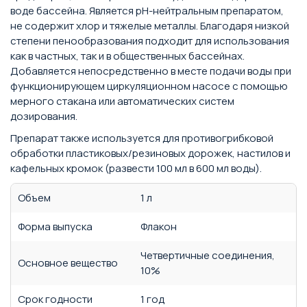
воде бассейна. Является pH-нейтральным препаратом,
не содержит хлор и тяжелые металлы. Благодаря низкой
степени пенообразования подходит для использования
как в частных, так и в общественных бассейнах.
Добавляется непосредственно в месте подачи воды при
функционирующем циркуляционном насосе с помощью
мерного стакана или автоматических систем
дозирования.
Препарат также используется для противогрибковой
обработки пластиковых/резиновых дорожек, настилов и
кафельных кромок (развести 100 мл в 600 мл воды).
Объем
1 л
Форма выпуска
Флакон
Четвертичные соединения,
Основное вещество
10%
Срок годности
1 год