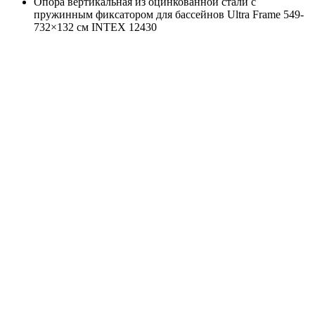
Опора вертикальная из оцинкованной стали c
пружинным фиксатором для бассейнов Ultra Frame 549-
732×132 см INTEX 12430